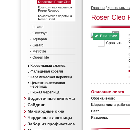
Коллекция Roser Cleo
Композитная черепица
Главная
/
Кровельные 
Розер Rowood
Roser Cleo 
Композитная черепица
Roser Bond
Luxard
Coversys
В наличии
Aquapan
Сравнить
Gerard
Metrotile
QueenTile
Кровельный сланец
Фальцевая кровля
Керамическая черепица
Цементно-песчаная
черепица
Описание листа
Гибкая черепица
Водосточные системы
Обозначение:
Сайдинг
Ширина листа рабоча
Мансардные окна
Вес:
Чердачные лестницы
Размеры:
Забор из профнастила