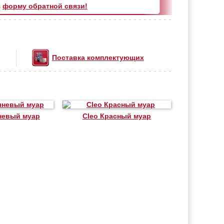
з
форму обратной связи!
Поставка комплектующих
невый муар
Cleo Красный муар