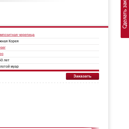
мпозитная черепица
жная Корея
ser
eo
50 лет
лотой муар
Заказать