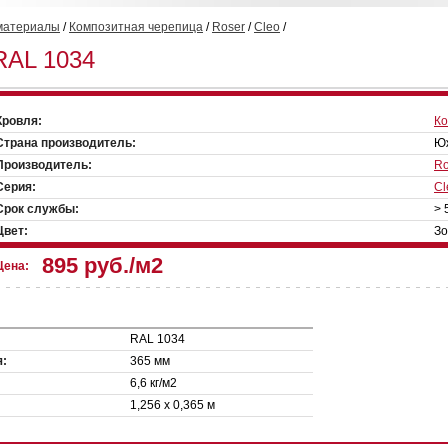
материалы
/
Композитная черепица
/
Roser
/
Cleo
/
RAL 1034
Кровля:
Ко
Страна производитель:
Ю
Производитель:
Ro
Серия:
Cl
Срок службы:
> 
Цвет:
Зо
895 руб./м2
Цена:
RAL 1034
я:
365 мм
6,6 кг/м2
1,256 х 0,365 м