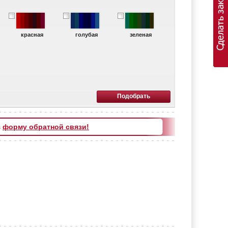
красная
голубая
зеленая
з
форму обратной связи!