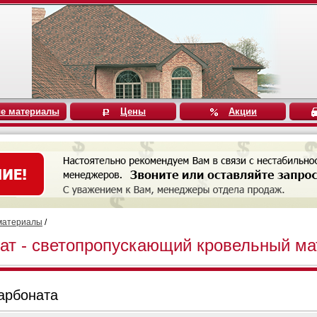
е материалы
Цены
Акции
материалы
/
ат - светопропускающий кровельный ма
арбоната