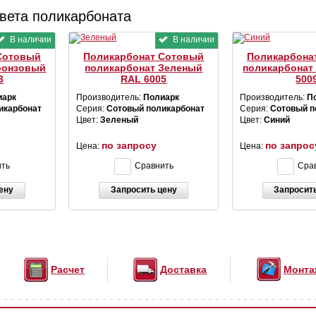
вета поликарбоната
В наличии
В наличии
Сотовый
Поликарбонат Сотовый
Поликарбона
ронзовый
поликарбонат Зеленый
поликарбонат
3
RAL 6005
500
иарк
Производитель:
Полиарк
Производитель:
П
икарбонат
Серия:
Сотовый поликарбонат
Серия:
Сотовый п
Цвет:
Зеленый
Цвет:
Синий
по запросу
по запрос
Цена:
Цена:
ить
Сравнить
Сра
ену
Запросить цену
Запросит
Расчет
Доставка
Монта