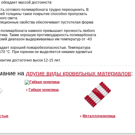
 обладает массой достоинств:
ь сотового поликарбоната трудно переоценить. В
оей толщины такое покрытие способно пропускать
ого света.
ляционные свойства обеспечивает пустотелая форма
 поликарбоната намного превышает прочность любого
тика. Также хорошую противоударность поликарбоната
окий диапазон выдерживаемых им температур от -43
адает хорошей пожаробезопасностью. Температура
 570 °C. При горении не выделяется никаких ядовитых
рантии достаточно высок 12-15 лет.
мание на
другие виды кровельных материалов
:
Гибкая черепица
истые
Металлочерепица