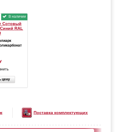
В наличии
т Сотовый
 Синий
RAL
9
олиарк
оликарбонат
у
внить
ь цену
ж
Поставка комплектующих