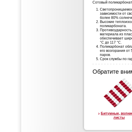
Сотовый поликарбонат
Светопроницаемост
зависимости от св
более 80% солнечн
Высокие теплоизо
поликарбоната.
Противоударность
материала из плас
обеспечивает шир
°C до 117 °C.
Поликарбонат обл
его возгорания от
паров.
Срок службы по га
Обратите вни
Битумные, волн
листы