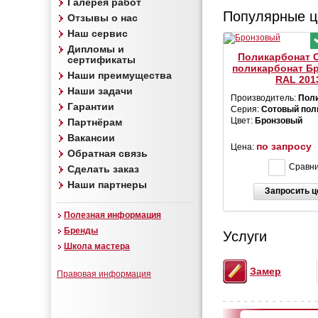
Галерея работ
Популярные ц
Отзывы о нас
Наш сервис
Дипломы и
Поликарбонат 
сертификаты
поликарбонат Б
Наши преимущества
RAL 201
Наши задачи
Производитель:
Пол
Гарантии
Серия:
Сотовый пол
Цвет:
Бронзовый
Партнёрам
Вакансии
по запросу
Цена:
Обратная связь
Сравн
Сделать заказ
Наши партнеры
Запросить ц
Полезная информация
Бренды
Услуги
Школа мастера
Замер
Правовая информация