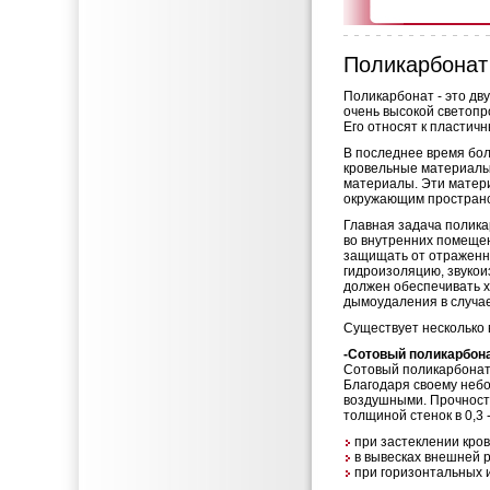
Поликарбонат
Поликарбонат - это д
очень высокой светоп
Его относят к пластич
В последнее время бо
кровельные материалы,
материалы. Эти матер
окружающим пространс
Главная задача полика
во внутренних помеще
защищать от отраженн
гидроизоляцию, звуко
должен обеспечивать 
дымоудаления в случа
Существует несколько 
-Сотовый поликарбона
Сотовый поликарбонат–
Благодаря своему небо
воздушными. Прочност
толщиной стенок в 0,3 
при застеклении кров
в вывесках внешней 
при горизонтальных 