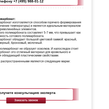
ефону +7 (495) 988-01-12
икарбонат:
арбонат изготовляется способом горячего формирования
личение температуры) и является идеальным материалом
криволинейных элементов.
го поликарбоната составляет 5-7 мм, что превышает как
чность сотового поликарбоната.
рбонат обладает большой цветовой гаммой: красный,
черный, бронзовый, молочный.
оликарбонат не образует осколков. И напоследок стоит
карбонат-это отличный материал для кровельного и
я обладающий пластическими свойствами.
е распространенными являются следующие марки:
олучите консультацию эксперта
Заказать звонок