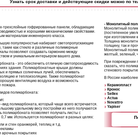
Узнать срок доставки и действующие скидки можно по тел
- Монолитный пол
вух-трехслойные гофрированные панели, обладающие
Монолитный полик
роводимостью и хорошими механическими свойствами.
(постепенное уве
ным материалам инженерного класса.
при изготовлении 
Толщина монолитно
льшую популярностью набирают светопропускающие
толщину, так и про
 такие как стекло и различные полимерные
Монолитный полика
иалы позволяют создавать гармонию между
желтый, зеленый, 
твом и уникальным интерьером вашего дома.
При повреждении п
рбоната - это обеспечить отличную светопроходимость
сказать, что поли
ниях здания. Поликарбонатные крыши должны
стенового покрыти
ых и прямых солнечных лучей, обеспечивать
изоляцию и теплоизоляцию. Также поликарбонат
В России наиболе
хорошую вентиляцию воздуха и возможность
е пожара.
Керамопласт
Кронос
видов поликарбоната:
Sellex
Actua
т:
Novattro
вид поликарбоната, который чаще всего встречается.
Yapiser
льшому удельному весу постройки из него получаются
ь поликарбоната позволяет получать листы с
- 0,7 мм. Используется поликарбонат в разных целях:
П
ли и стен оранжерей, теплиц и т.д.
рекламы
и арочных покрытиях