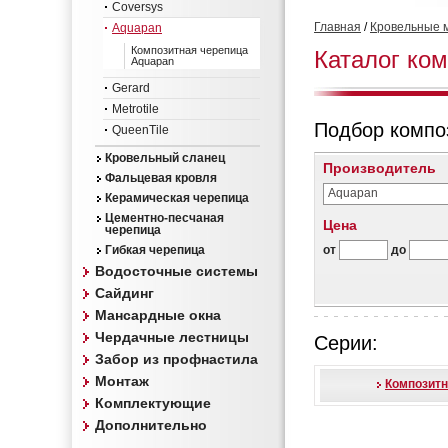
Coversys
Главная
/
Кровельные 
Aquapan
Композитная черепица
Каталог ко
Aquapan
Gerard
Metrotile
Подбор компо
QueenTile
Кровельный сланец
Производитель
Фальцевая кровля
Aquapan
Керамическая черепица
Цементно-песчаная
Цена
черепица
Гибкая черепица
от
до
Водосточные системы
Сайдинг
Мансардные окна
Чердачные лестницы
Серии:
Забор из профнастила
Монтаж
Композитн
Комплектующие
Дополнительно