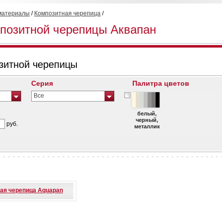
материалы
/
Композитная черепица
/
мпозитной черепицы Аквапан
зитной черепицы
Серия
Палитра цветов
Все
белый,
черный,
руб.
металлик
ая черепица Aquapan