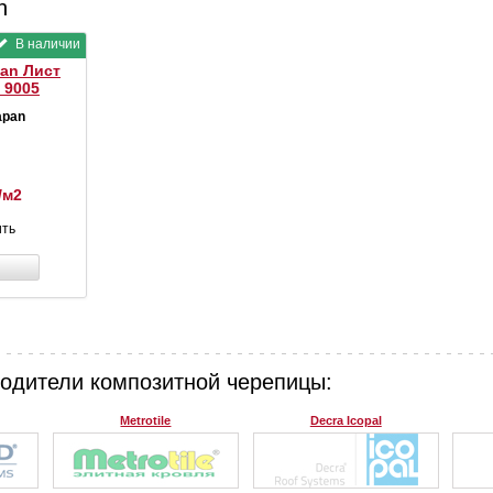
n
В наличии
an Лист
 9005
apan
/м2
ить
водители композитной черепицы:
Metrotile
Decra Icopal