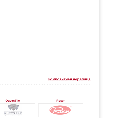
Композитная черепица
QueenTile
Roser