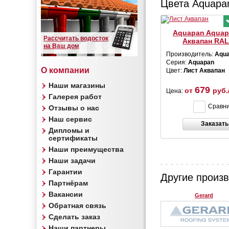
Цвета Aquapa
Aquapan Aquap
Рассчитать водосток
Аквапан
RAL
на Ваш дом
Производитель:
Aqu
Серия:
Aquapan
О компании
Цвет:
Лист Аквапан
Наши магазины
679
от
руб.
Цена:
Галерея работ
Сравн
Отзывы о нас
Наш сервис
Заказать
Дипломы и
сертификаты
Наши преимущества
Наши задачи
Гарантии
Другие произ
Партнёрам
Вакансии
Gerard
Обратная связь
Сделать заказ
Наши партнеры