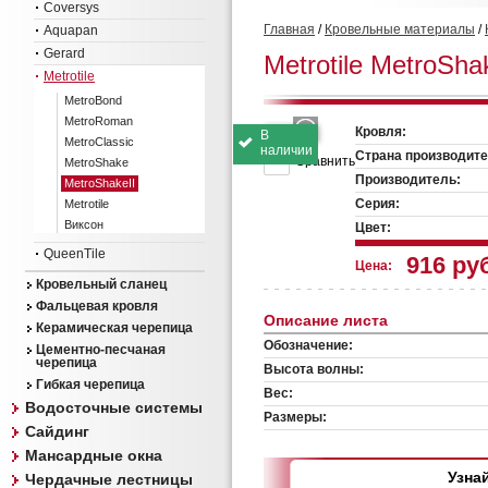
Coversys
Главная
/
Кровельные материалы
/
Aquapan
Gerard
Metrotile MetroSha
Metrotile
MetroBond
MetroRoman
Кровля:
В
MetroClassic
наличии
Страна производите
Сравнить
MetroShake
Производитель:
MetroShakeII
Серия:
Metrotile
Виксон
Цвет:
QueenTile
916 ру
Цена:
Кровельный сланец
Фальцевая кровля
Описание листа
Керамическая черепица
Обозначение:
Цементно-песчаная
черепица
Высота волны:
Гибкая черепица
Вес:
Водосточные системы
Размеры:
Сайдинг
Мансардные окна
Узна
Чердачные лестницы