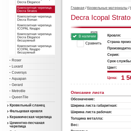
Decra Elegance
Композитная черепица
Главная
/
Кровельные материалы
/
Decra Stratos
Decra Icopal Strato
Композитная черепица
Decra Roman
Композитная черепица
ICOPAL Квадро
Композитная черепица
Кровля:
В наличии
Decra Elegance
бесшумный
Страна произ
Сравнить
Композитная черепица
Производите
ICOPAL Квадро
бесшумный
Серия:
Roser
Срок службы
Luxard
Цвет:
Coversys
1 5
Цена:
Aquapan
Gerard
Metrotile
Описание листа
QueenTile
Обозначение:
Кровельный сланец
Ширина листа габаритная:
Фальцевая кровля
Ширина листа рабочая:
Керамическая черепица
Толщина металла:
Цементно-песчаная
Вес:
черепица