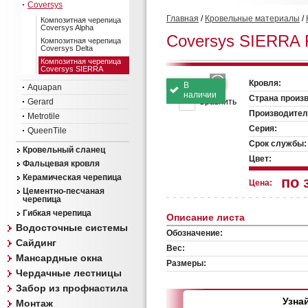
Coversys
Главная
/
Кровельные материалы
/
Композитная черепица
Coversys Alpha
Coversys SIERRA 
Композитная черепица
Coversys Delta
Композитная черепица
Coversys SIERRA
Кровля:
В
Aquapan
наличии
Страна произ
Gerard
Сравнить
Производител
Metrotile
Серия:
QueenTile
Срок службы:
Кровельный сланец
Цвет:
Фальцевая кровля
Керамическая черепица
по 
Цена:
Цементно-песчаная
черепица
Гибкая черепица
Описание листа
Водосточные системы
Обозначение:
Сайдинг
Вес:
Мансардные окна
Размеры:
Чердачные лестницы
Забор из профнастила
Узна
Монтаж