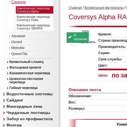
Coversys
Главная
/
Кровельные материалы
/
Композитная черепица
Coversys Alpha
Coversys Alpha RA
Композитная черепица
Coversys Delta
Композитная черепица
Coversys SIERRA
Кровля:
В
Aquapan
наличии
Страна производ
Gerard
Сравнить
Производитель:
Metrotile
Серия:
QueenTile
Срок службы:
Кровельный сланец
Цвет:
Фальцевая кровля
Керамическая черепица
по з
Цена:
Цементно-песчаная
черепица
Гибкая черепица
Описание листа
Водосточные системы
Обозначение:
Сайдинг
Вес:
Мансардные окна
Размеры:
Чердачные лестницы
Забор из профнастила
Узна
Монтаж