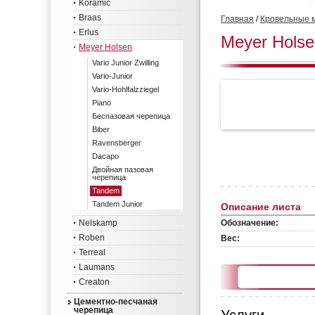
Koramic
Braas
Главная
/
Кровельные 
Erlus
Meyer Hols
Meyer Holsen
Vario Junior Zwilling
Vario-Junior
Vario-Hohlfalzziegel
Piano
Беспазовая черепица
Biber
Ravensberger
Dacapo
Двойная пазовая
черепица
Tandem
Tandem Junior
Описание листа
Nelskamp
Обозначение:
Roben
Вес:
Terreal
Laumans
Creaton
Цементно-песчаная
черепица