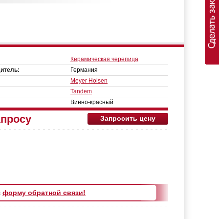
Керамическая черепица
итель:
Германия
Meyer Holsen
Tandem
Винно-красный
апросу
Запросить цену
з
форму обратной связи!