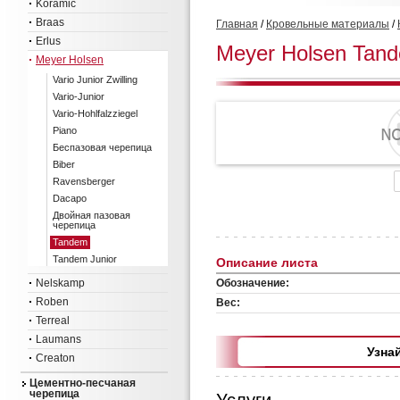
Koramic
Braas
Главная
/
Кровельные материалы
/
Erlus
Meyer Holsen Tan
Meyer Holsen
Vario Junior Zwilling
Vario-Junior
Vario-Hohlfalzziegel
Piano
Беспазовая черепица
Biber
Ravensberger
Dacapo
Двойная пазовая
черепица
Tandem
Tandem Junior
Описание листа
Nelskamp
Обозначение:
Roben
Вес:
Terreal
Laumans
Узна
Creaton
Цементно-песчаная
черепица