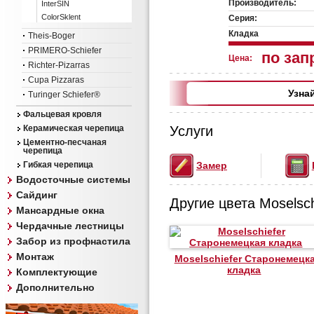
Производитель:
InterSIN
ColorSklent
Серия:
Кладка
Theis-Boger
PRIMERO-Schiefer
по зап
Цена:
Richter-Pizarras
Cupa Pizzaras
Узна
Turinger Schiefer®
Фальцевая кровля
Керамическая черепица
Услуги
Цементно-песчаная
черепица
Гибкая черепица
Замер
Водосточные системы
Сайдинг
Другие цвета Moselsch
Мансардные окна
Чердачные лестницы
Забор из профнастила
Монтаж
Moselschiefer Старонемецк
кладка
Комплектующие
Дополнительно