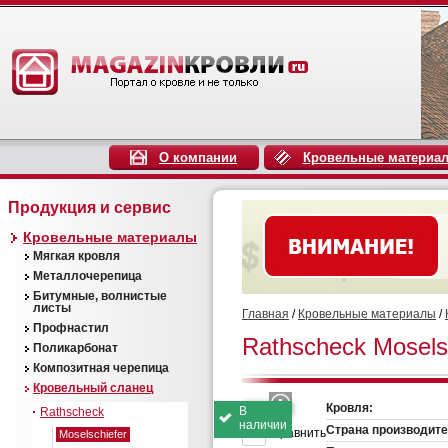
О компании
Кровельные материа
Продукция и сервис
Кровельные материалы
Мягкая кровля
Металлочерепица
Битумные, волнистые
листы
Главная
/
Кровельные материалы
/
Профнастил
Rathscheck Mosels
Поликарбонат
Композитная черепица
Кровельный сланец
Кровля:
В
Rathscheck
наличии
Страна производите
Сравнить
Moselschiefer