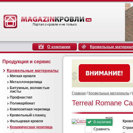
О компании
Кровельные материа
Продукция и сервис
Кровельные материалы
Мягкая кровля
Металлочерепица
Битумные, волнистые
листы
Главная
/
Кровельные материалы
/
Профнастил
Terreal Romane Ca
Поликарбонат
Композитная черепица
Кровельный сланец
Фальцевая кровля
Кровл
В наличии
Керамическая черепица
Стран
Сравнить