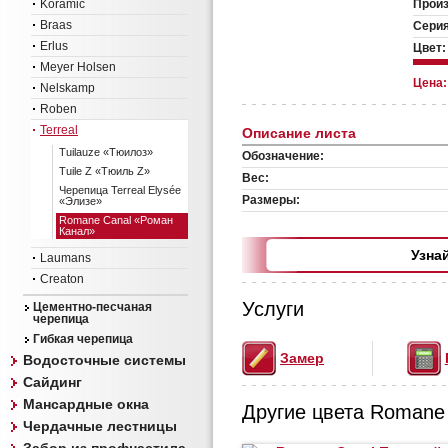
Koramic
Произ
Braas
Серия
Erlus
Цвет:
Meyer Holsen
Цена
Nelskamp
Roben
Terreal
Описание листа
Tuilauze «Тюилоз»
Обозначение:
Tuile Z «Тюиль Z»
Вес:
Черепица Terreal Elysée
Размеры:
«Элизе»
Romane Canal «Роман
Канал»
Узна
Laumans
Creaton
Услуги
Цементно-песчаная
черепица
Гибкая черепица
Замер
Водосточные системы
Сайдинг
Мансардные окна
Другие цвета Romane 
Чердачные лестницы