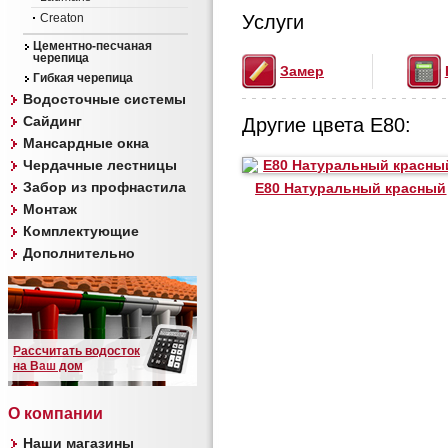
Creaton
Услуги
Цементно-песчаная
черепица
Замер
Гибкая черепица
Водосточные системы
Сайдинг
Другие цвета E80:
Мансардные окна
Чердачные лестницы
Забор из профнастила
E80 Натуральный красный
Монтаж
Комплектующие
Дополнительно
Рассчитать водосток
на Ваш дом
О компании
Наши магазины