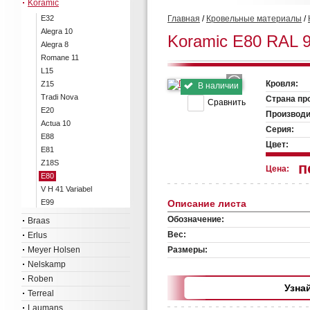
Koramic
E32
Главная
/
Кровельные материалы
/
Alegra 10
Koramic E80 RAL 
Alegra 8
Romane 11
L15
Кровля:
Z15
В наличии
Tradi Nova
Страна пр
Сравнить
E20
Производи
Actua 10
Серия:
E88
Цвет:
E81
Z18S
п
Цена:
E80
V H 41 Variabel
E99
Описание листа
Обозначение:
Braas
Вес:
Erlus
Meyer Holsen
Размеры:
Nelskamp
Roben
Узна
Terreal
Laumans