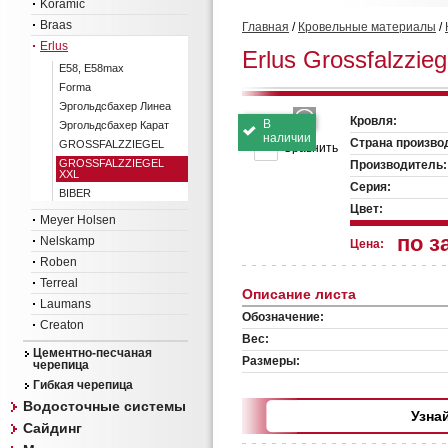
Koramic
Braas
Главная
/
Кровельные материалы
/
Erlus
Erlus Grossfalzzie
E58, E58max
Forma
Эргольдсбахер Линеа
Кровля:
В
Эргольдсбахер Карат
наличии
Страна произво
GROSSFALZZIEGEL
Сравнить
GROSSFALZZIEGEL
Производитель:
XXL
Серия:
BIBER
Цвет:
Meyer Holsen
по з
Nelskamp
Цена:
Roben
Terreal
Описание листа
Laumans
Обозначение:
Creaton
Вес:
Цементно-песчаная
Размеры:
черепица
Гибкая черепица
Водосточные системы
Узна
Сайдинг