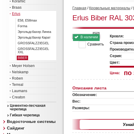
Koramic
Braas
Главная
/
Кровельные материалы
/
Erlus
Erlus Biber RAL 30
E58, E58max
Forma
Эргольдсбахер Линеа
Кровля:
В наличии
Эргольдсбахер Карат
Страна произ
GROSSFALZZIEGEL
Сравнить
GROSSFALZZIEGEL
Производите
XXL
Серия:
BIBER
Цвет:
Meyer Holsen
по
Nelskamp
Цена:
Roben
Terreal
Описание листа
Laumans
Обозначение:
Creaton
Вес:
Цементно-песчаная
Размеры:
черепица
Гибкая черепица
Водосточные системы
Узна
Сайдинг