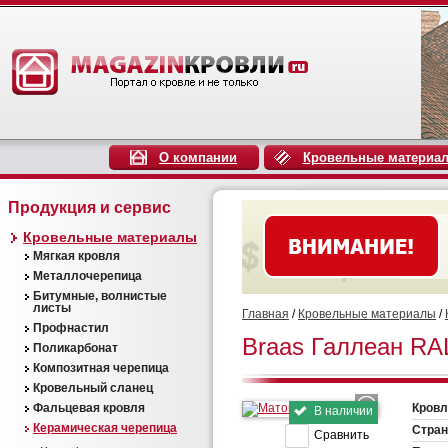
О компании
Кровельные материа
Продукция и сервис
Кровельные материалы
Мягкая кровля
Металлочерепица
Битумные, волнистые
листы
Главная
/
Кровельные материалы
/
Профнастил
Braas Галлеан RA
Поликарбонат
Композитная черепица
Кровельный сланец
Фальцевая кровля
Кровл
В наличии
Керамическая черепица
Стран
Сравнить