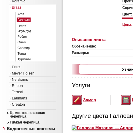
Koramic
Произ
Braas
Серия
Агат
Цвет:
Галлеан
Цена
Гранат
Изумруд
Рубин
Описание листа
Опал
Обозначение:
Сапфир
Размеры:
Топаз
Турмалин
Erlus
Узна
Meyer Holsen
Nelskamp
Услуги
Roben
Terreal
Laumans
Замер
Creaton
Цементно-песчаная
Другие цвета Галлеан
черепица
Гибкая черепица
Водосточные системы