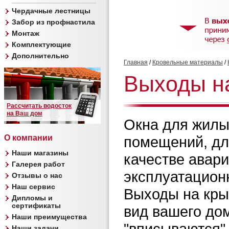
Чердачные лестницы
Забор из профнастила
Монтаж
Комплектующие
Дополнительно
Главная
/
Кровельные материалы
/
Выходы н
Рассчитать водосток
на Ваш дом
Окна для жилы
О компании
помещений, дл
Наши магазины
качестве авари
Галерея работ
эксплуатацион
Отзывы о нас
Наш сервис
Выходы на кры
Дипломы и
сертификаты
вид вашего до
Наши преимущества
"вписываются" 
Наши задачи